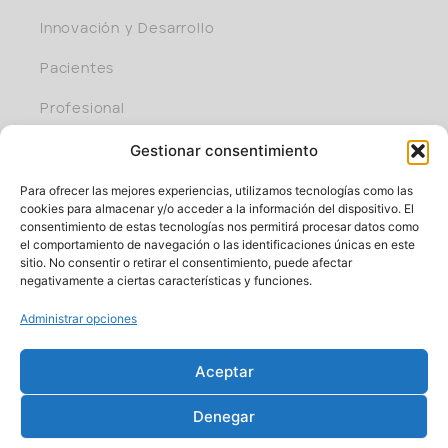
Innovación y Desarrollo
Pacientes
Profesional
Gestionar consentimiento
Únete al equipo
Para ofrecer las mejores experiencias, utilizamos tecnologías como las
cookies para almacenar y/o acceder a la información del dispositivo. El
consentimiento de estas tecnologías nos permitirá procesar datos como
el comportamiento de navegación o las identificaciones únicas en este
sitio. No consentir o retirar el consentimiento, puede afectar
negativamente a ciertas características y funciones.
Administrar opciones
Parque cient. y tecnol. de Bizkaia, edif. 401 I 48170 Zamudio
(Bizkaia)
Aceptar
Tel: +34 944438000 I Fax: +34 944438016
E-mail: info@roxall.es
Denegar
España